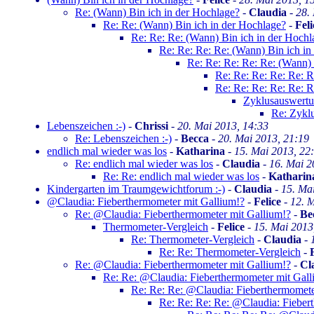
Re: (Wann) Bin ich in der Hochlage?
-
Claudia
-
28.
Re: Re: (Wann) Bin ich in der Hochlage?
-
Feli
Re: Re: Re: (Wann) Bin ich in der Hochl
Re: Re: Re: Re: (Wann) Bin ich in
Re: Re: Re: Re: Re: (Wann) 
Re: Re: Re: Re: Re: R
Re: Re: Re: Re: Re: R
Zyklusauswert
Re: Zykl
Lebenszeichen :-)
-
Chrissi
-
20. Mai 2013, 14:33
Re: Lebenszeichen :-)
-
Becca
-
20. Mai 2013, 21:19
endlich mal wieder was los
-
Katharina
-
15. Mai 2013, 22
Re: endlich mal wieder was los
-
Claudia
-
16. Mai 2
Re: Re: endlich mal wieder was los
-
Katharin
Kindergarten im Traumgewichtforum :-)
-
Claudia
-
15. Ma
@Claudia: Fieberthermometer mit Gallium!?
-
Felice
-
12. 
Re: @Claudia: Fieberthermometer mit Gallium!?
-
Be
Thermometer-Vergleich
-
Felice
-
15. Mai 2013
Re: Thermometer-Vergleich
-
Claudia
-
Re: Re: Thermometer-Vergleich
-
Re: @Claudia: Fieberthermometer mit Gallium!?
-
Cl
Re: Re: @Claudia: Fieberthermometer mit Gall
Re: Re: Re: @Claudia: Fieberthermomete
Re: Re: Re: Re: @Claudia: Fieber