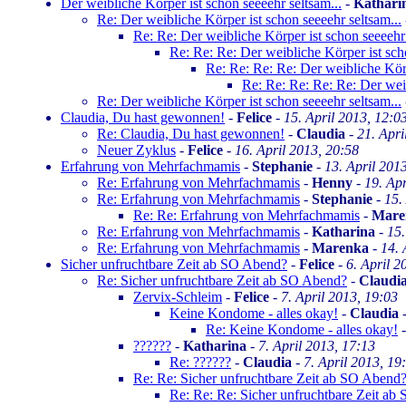
Der weibliche Körper ist schon seeeehr seltsam...
-
Kathari
Re: Der weibliche Körper ist schon seeeehr seltsam...
Re: Re: Der weibliche Körper ist schon seeeehr 
Re: Re: Re: Der weibliche Körper ist scho
Re: Re: Re: Re: Der weibliche Körp
Re: Re: Re: Re: Re: Der weib
Re: Der weibliche Körper ist schon seeeehr seltsam...
Claudia, Du hast gewonnen!
-
Felice
-
15. April 2013, 12:0
Re: Claudia, Du hast gewonnen!
-
Claudia
-
21. Apri
Neuer Zyklus
-
Felice
-
16. April 2013, 20:58
Erfahrung von Mehrfachmamis
-
Stephanie
-
13. April 201
Re: Erfahrung von Mehrfachmamis
-
Henny
-
19. Apr
Re: Erfahrung von Mehrfachmamis
-
Stephanie
-
15.
Re: Re: Erfahrung von Mehrfachmamis
-
Mare
Re: Erfahrung von Mehrfachmamis
-
Katharina
-
15.
Re: Erfahrung von Mehrfachmamis
-
Marenka
-
14. 
Sicher unfruchtbare Zeit ab SO Abend?
-
Felice
-
6. April 2
Re: Sicher unfruchtbare Zeit ab SO Abend?
-
Claudi
Zervix-Schleim
-
Felice
-
7. April 2013, 19:03
Keine Kondome - alles okay!
-
Claudia
Re: Keine Kondome - alles okay!
??????
-
Katharina
-
7. April 2013, 17:13
Re: ??????
-
Claudia
-
7. April 2013, 19
Re: Re: Sicher unfruchtbare Zeit ab SO Abend
Re: Re: Re: Sicher unfruchtbare Zeit a