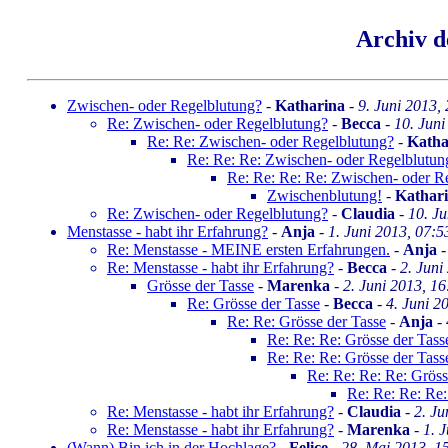
Archiv d
Zwischen- oder Regelblutung?
-
Katharina
-
9. Juni 2013,
Re: Zwischen- oder Regelblutung?
-
Becca
-
10. Juni
Re: Re: Zwischen- oder Regelblutung?
-
Katha
Re: Re: Re: Zwischen- oder Regelblutun
Re: Re: Re: Re: Zwischen- oder R
Zwischenblutung!
-
Kathar
Re: Zwischen- oder Regelblutung?
-
Claudia
-
10. Ju
Menstasse - habt ihr Erfahrung?
-
Anja
-
1. Juni 2013, 07:5
Re: Menstasse - MEINE ersten Erfahrungen.
-
Anja
Re: Menstasse - habt ihr Erfahrung?
-
Becca
-
2. Juni
Grösse der Tasse
-
Marenka
-
2. Juni 2013, 16
Re: Grösse der Tasse
-
Becca
-
4. Juni 2
Re: Re: Grösse der Tasse
-
Anja
-
Re: Re: Re: Grösse der Tass
Re: Re: Re: Grösse der Tass
Re: Re: Re: Re: Gröss
Re: Re: Re: Re:
Re: Menstasse - habt ihr Erfahrung?
-
Claudia
-
2. Ju
Re: Menstasse - habt ihr Erfahrung?
-
Marenka
-
1. 
(Wann) Bin ich in der Hochlage?
-
Felice
-
28. Mai 2013, 1