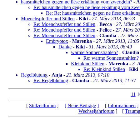
hausmittelchen gegen ne fiese erkältung vom zwerglein?
-
A
Re: hausmittelchen gegen ne fiese erkältung vom zwe
Re: Re: hausmittelchen gegen ne fiese erkältu
Moenchspfeffer und Stillen
-
Kiki
-
27. März 2013, 06:23
Re: Moenchspfeffer und Stillen
-
Becca
-
27. März 20
Re: Moenchspfeffer und Stillen
-
Felice
-
27. März 20
Re: Moenchspfeffer und Stillen
-
Claudia
-
27. März 
Embryotox
-
Marenka
-
27. März 2013, 13:05
Danke
-
Kiki
-
31. März 2013, 08:49
warme Sonnenstrahlen?
-
Claudia
Re: warme Sonnenstrahlen?
Kleinkind Stillen
-
Marenka
-
3. 
Re: Kleinkind Stillen
-
Kiki
Regelblutung
-
Anja
-
21. März 2013, 07:10
Re: Regelblutung
-
Claudia
-
21. März 2013, 11:37
11
1
[
Stillzeitforum
] [
Neue Beiträge
] [
Informationen
]
Wechseljahrforum
] [
Traumg