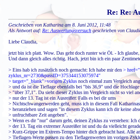
Re: Re: A
Geschrieben von Katharina am 8. Juni 2012, 11:48
Als Antwort auf:
Re: Auswertungsversuch
geschrieben von Claudi
Liebe Claudia,
jetzt bin ich platt. Wow. Das geht doch runter wie Öl. - Ich glaub
Und dann gleich alles richtig. Hach, jetzt bin ich ein paar Zentimet
> Eins hab ich zusätzlich noch gemacht: Ich habe mir den
> href="
zyklus_nr=2730&passID=375344153075974"
> target="_blank">vorigen Zyklus
noch einmal zum Vergleich ang
> und da ist die Tieflage ebenfalls bei "bis 36,9" und die Hochlage
> "über 37,1". Da sieht dieser Zyklus im Vergleich nicht so viel an
> nur der 13. Tag ist ein Ausreißer. Falls es bei dir ums
> Nichtschwangerwerden geht, muss ich in diesem Fall Katharina
> heranziehen und sagen "in diesem Zyklus kann ich dir keine abs
> unfruchtbare Zeit angeben".
> Wenn es dir "nur" darum geht, deinen Zyklus zu verstehen: Ich 
> der 13. Tag ein extremer Ausreißer ist und du da vielleicht gerad
> Kurz-Grippe im Extrem-Tempo hinter dich gebracht hast. Alle a
> Tieflagen-Werte passen zu den Tieflagenwerten im vorigen Zyklu