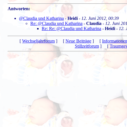
Antworten:
@Claudia und Katharina
-
Heidi
-
12. Juni 2012, 00:39
Re: @Claudia und Katharina
-
Claudia
-
12. Juni 20
Re: Re: @Claudia und Katharina
-
Heidi
-
12. 
[
Wechseljahrforum
] [
Neue Beiträge
] [
Informatione
Stillzeitforum
] [
Traumgew