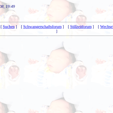
08, 19:49
[
Suchen
] [
Schwangerschaftsforum
] [
Stillzeitforum
] [
Wechsel
]