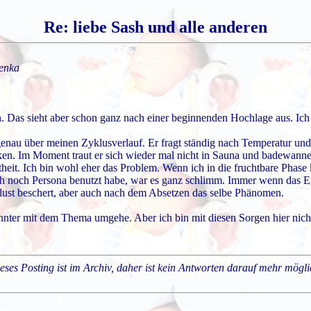
Re: liebe Sash und alle anderen
enka
. Das sieht aber schon ganz nach einer beginnenden Hochlage aus. Ich 
enau über meinen Zyklusverlauf. Er fragt ständig nach Temperatur und 
cken. Im Moment traut er sich wieder mal nicht in Sauna und badewanne
heit. Ich bin wohl eher das Problem. Wenn ich in die fruchtbare Phase
h noch Persona benutzt habe, war es ganz schlimm. Immer wenn das Eis
Unlust beschert, aber auch nach dem Absetzen das selbe Phänomen.
nter mit dem Thema umgehe. Aber ich bin mit diesen Sorgen hier nicht a
eses Posting ist im Archiv, daher ist kein Antworten darauf mehr mögli