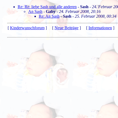
Re: Re: liebe Sash und alle anderen
-
Sash
-
24. Februar 20
An Sash
-
Gaby
-
24. Februar 2008, 20:16
Re: An Sash
-
Sash
-
25. Februar 2008, 00:34
[
Kinderwunschforum
] [
Neue Beiträge
] [
Informationen
] 