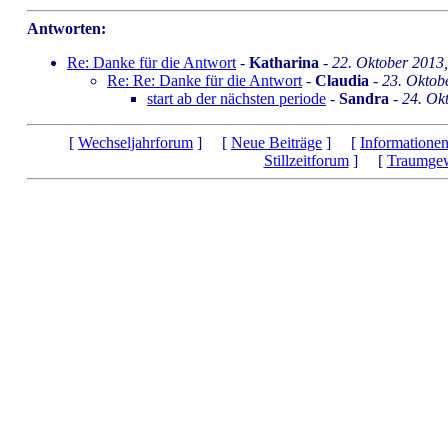
Antworten:
Re: Danke für die Antwort
-
Katharina
-
22. Oktober 2013
Re: Re: Danke für die Antwort
-
Claudia
-
23. Oktob
start ab der nächsten periode
-
Sandra
-
24. Ok
[
Wechseljahrforum
] [
Neue Beiträge
] [
Informatione
Stillzeitforum
] [
Traumgew