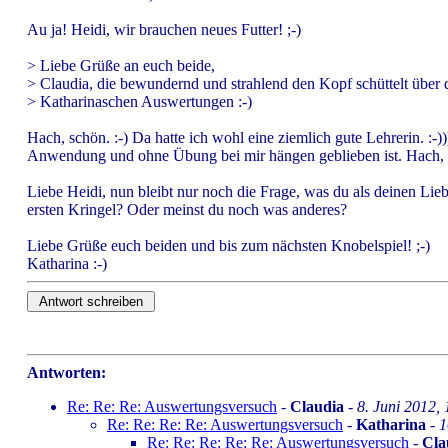
Au ja! Heidi, wir brauchen neues Futter! ;-)
> Liebe Grüße an euch beide,
> Claudia, die bewundernd und strahlend den Kopf schüttelt über 
> Katharinaschen Auswertungen :-)
Hach, schön. :-) Da hatte ich wohl eine ziemlich gute Lehrerin. :-)
Anwendung und ohne Übung bei mir hängen geblieben ist. Hach, da
Liebe Heidi, nun bleibt nur noch die Frage, was du als deinen Lie
ersten Kringel? Oder meinst du noch was anderes?
Liebe Grüße euch beiden und bis zum nächsten Knobelspiel! ;-)
Katharina :-)
Antworten:
Re: Re: Re: Auswertungsversuch
-
Claudia
-
8. Juni 2012,
Re: Re: Re: Re: Auswertungsversuch
-
Katharina
-
1
Re: Re: Re: Re: Re: Auswertungsversuch
-
Cla