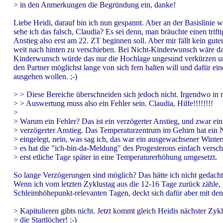
> in den Anmerkungen die Begründung ein, danke!
Liebe Heidi, darauf bin ich nun gespannt. Aber an der Basislinie w
sehe ich das falsch, Claudia? Es sei denn, man bräuchte einen trif
Anstieg also erst am 22. ZT beginnen soll. Aber mir fällt kein gut
weit nach hinten zu verschieben. Bei Nicht-Kinderwunsch wäre das 
Kinderwunsch würde das nur die Hochlage ungesund verkürzen und w
den Partner möglichst lange von sich fern halten will und dafür e
ausgehen wollen. ;-)
> > Diese Bereiche überschneiden sich jedoch nicht. Irgendwo in 
> > Auswertung muss also ein Fehler sein. Claudia, Hilfe!!!!!!!!
>
> Warum ein Fehler? Das ist ein verzögerter Anstieg, und zwar ein
> verzögerter Anstieg. Das Temperaturzentrum im Gehirn hat ein 
> eingelegt, nein, was sag ich, das war ein ausgewachsener Winter
> es hat die "ich-bin-da-Meldung" des Progesterons einfach versc
> erst etliche Tage später in eine Temperaturerhöhung umgesetzt.
So lange Verzögerungen sind möglich? Das hätte ich nicht gedach
Wenn ich vom letzten Zyklustag aus die 12-16 Tage zurück zähle, l
Schleimhöhepunkt-relevanten Tagen, deckt sich dafür aber mit den
> Kapitulieren gibts nicht. Jetzt kommt gleich Heidis nächster Zyk
> die Startlöcher! :-)