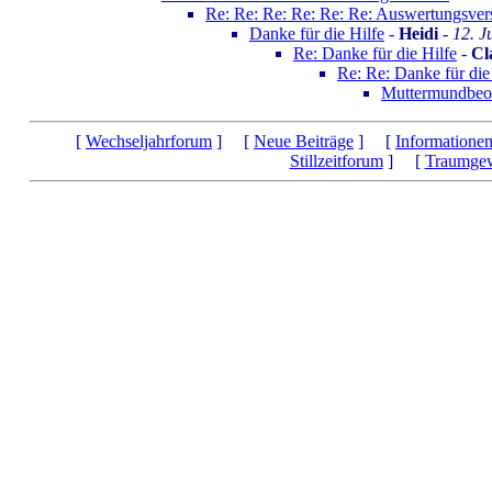
Re: Re: Re: Re: Re: Re: Auswertungsver
Danke für die Hilfe
-
Heidi
-
12. J
Re: Danke für die Hilfe
-
Cl
Re: Re: Danke für die
Muttermundbeo
[
Wechseljahrforum
] [
Neue Beiträge
] [
Informatione
Stillzeitforum
] [
Traumgew