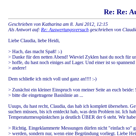
Re: Re: A
Geschrieben von Katharina am 8. Juni 2012, 12:15
Als Antwort auf:
Re: Auswertungsversuch
geschrieben von Claudi
Liebe Claudia, liebe Heidi,
> Hach, das macht Spaß! :-)
> Danke für den netten Abend! Wieviel Zyklen hast du noch für un
> hoffe, du hast noch einiges auf Lager. Und einer ist so spannend
> andere!
Dem schließe ich mich voll und ganz an!!!! :-)
> Zunächst ein kleiner Einspruch von meiner Seite an euch beide:
> bitte die eingetragene Basislinie an ...
Uuups, du hast recht, Claudia, das hab ich komplett übersehen. 
suchen müssen, bis ich entdeckt hab, was dein Problem ist. Ich ha
Temperaturmesspünktchen ja deutlich ÜBER der 6 steht. Wir haben 
> Richtig. Eingeklammerte Messungen dürfen nicht "einfach so" 
> werden, sondern nur, wenn eine Begründung vorliegt. Liebe Heidi