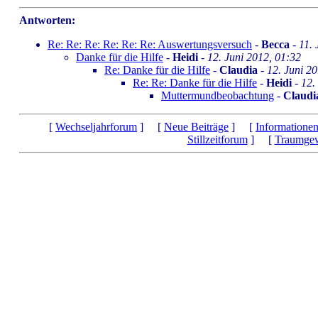
Antworten:
Re: Re: Re: Re: Re: Re: Auswertungsversuch
-
Becca
-
11. 
Danke für die Hilfe
-
Heidi
-
12. Juni 2012, 01:32
Re: Danke für die Hilfe
-
Claudia
-
12. Juni 2
Re: Re: Danke für die Hilfe
-
Heidi
-
12.
Muttermundbeobachtung
-
Claudi
[
Wechseljahrforum
] [
Neue Beiträge
] [
Informatione
Stillzeitforum
] [
Traumgew