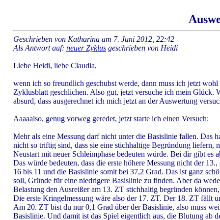
Auswe
Geschrieben von Katharina am 7. Juni 2012, 22:42
Als Antwort auf:
neuer Zyklus
geschrieben von Heidi
Liebe Heidi, liebe Claudia,
wenn ich so freundlich geschubst werde, dann muss ich jetzt wohl 
Zyklusblatt geschlichen. Also gut, jetzt versuche ich mein Glück.
absurd, dass ausgerechnet ich mich jetzt an der Auswertung versuc
Aaaaalso, genug vorweg geredet, jetzt starte ich einen Versuch:
Mehr als eine Messung darf nicht unter die Basislinie fallen. Das
nicht so triftig sind, dass sie eine stichhaltige Begründung liefer
Neustart mit neuer Schleimphase bedeuten würde. Bei dir gibt es 
Das würde bedeuten, dass die erste höhere Messung nicht der 13.,
16 bis 11 und die Basislinie somit bei 37,2 Grad. Das ist ganz sc
soll, Gründe für eine niedrigere Basislinie zu finden. Aber da wed
Belastung den Ausreißer am 13. ZT stichhaltig begründen können, 
Die erste Kringelmessung wäre also der 17. ZT. Der 18. ZT fällt un
Am 20. ZT bist du nur 0,1 Grad über der Basislinie, also muss we
Basislinie. Und damit ist das Spiel eigentlich aus, die Blutung a