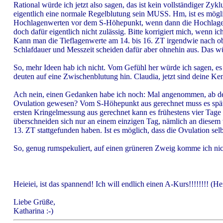
Rational würde ich jetzt also sagen, das ist kein vollständiger Zyk
eigentlich eine normale Regelblutung sein MUSS. Hm, ist es mögli
Hochlagenwerten vor dem S-Höhepunkt, wenn dann die Hochlage auc
doch dafür eigentlich nicht zulässig. Bitte korrigiert mich, wenn i
Kann man die Tieflagenwerte am 14. bis 16. ZT irgendwie nach obe
Schlafdauer und Messzeit scheiden dafür aber ohnehin aus. Das wür
So, mehr Ideen hab ich nicht. Vom Gefühl her würde ich sagen, es 
deuten auf eine Zwischenblutung hin. Claudia, jetzt sind deine Ken
Ach nein, einen Gedanken habe ich noch: Mal angenommen, ab dem
Ovulation gewesen? Vom S-Höhepunkt aus gerechnet muss es späte
ersten Kringelmessung aus gerechnet kann es frühestens vier Tage
überschneiden sich nur an einem einzigen Tag, nämlich an diesem 
13. ZT stattgefunden haben. Ist es möglich, dass die Ovulation sel
So, genug rumspekuliert, auf einen grüneren Zweig komme ich nich
Heieiei, ist das spannend! Ich will endlich einen A-Kurs!!!!!!!! (
Liebe Grüße,
Katharina :-)