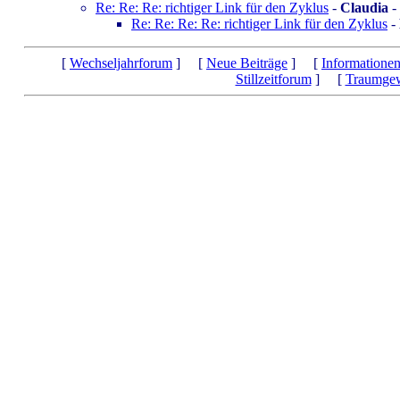
Re: Re: Re: richtiger Link für den Zyklus
-
Claudia
-
Re: Re: Re: Re: richtiger Link für den Zyklus
-
[
Wechseljahrforum
] [
Neue Beiträge
] [
Informatione
Stillzeitforum
] [
Traumgew