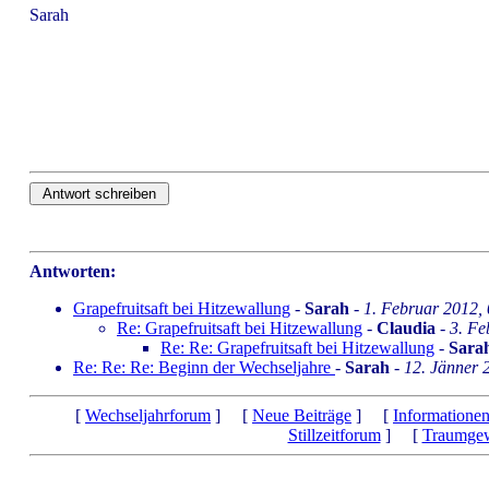
Sarah
Antworten:
Grapefruitsaft bei Hitzewallung
-
Sarah
-
1. Februar 2012,
Re: Grapefruitsaft bei Hitzewallung
-
Claudia
-
3. Fe
Re: Re: Grapefruitsaft bei Hitzewallung
-
Sara
Re: Re: Re: Beginn der Wechseljahre
-
Sarah
-
12. Jänner 
[
Wechseljahrforum
] [
Neue Beiträge
] [
Informatione
Stillzeitforum
] [
Traumgew