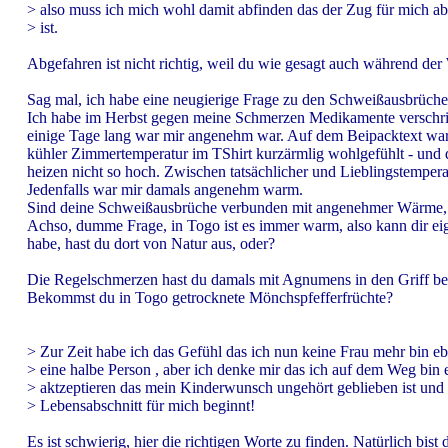
> also muss ich mich wohl damit abfinden das der Zug für mich a
> ist.
Abgefahren ist nicht richtig, weil du wie gesagt auch während de
Sag mal, ich habe eine neugierige Frage zu den Schweißausbrüche
Ich habe im Herbst gegen meine Schmerzen Medikamente verschri
einige Tage lang war mir angenehm war. Auf dem Beipacktext wa
kühler Zimmertemperatur im TShirt kurzärmlig wohlgefühlt - und d
heizen nicht so hoch. Zwischen tatsächlicher und Lieblingstemperatu
Jedenfalls war mir damals angenehm warm.
Sind deine Schweißausbrüche verbunden mit angenehmer Wärme, o
Achso, dumme Frage, in Togo ist es immer warm, also kann dir eig
habe, hast du dort von Natur aus, oder?
Die Regelschmerzen hast du damals mit Agnumens in den Griff 
Bekommst du in Togo getrocknete Mönchspfefferfrüchte?
> Zur Zeit habe ich das Gefühl das ich nun keine Frau mehr bin e
> eine halbe Person , aber ich denke mir das ich auf dem Weg bin 
> aktzeptieren das mein Kinderwunsch ungehört geblieben ist und
> Lebensabschnitt für mich beginnt!
Es ist schwierig, hier die richtigen Worte zu finden. Natürlich bist 