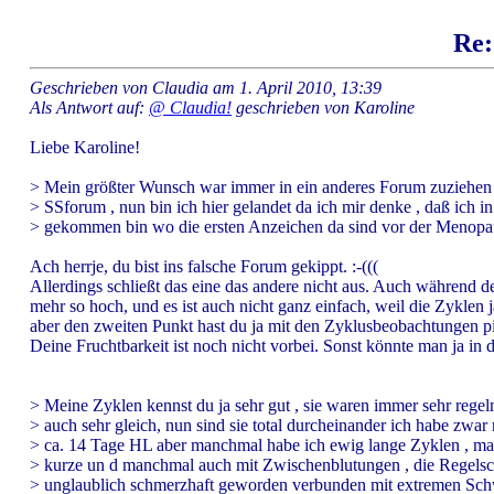
Re:
Geschrieben von Claudia am 1. April 2010, 13:39
Als Antwort auf:
@ Claudia!
geschrieben von Karoline
Liebe Karoline!
> Mein größter Wunsch war immer in ein anderes Forum zuziehen
> SSforum , nun bin ich hier gelandet da ich mir denke , daß ich in
> gekommen bin wo die ersten Anzeichen da sind vor der Menopa
Ach herrje, du bist ins falsche Forum gekippt. :-(((
Allerdings schließt das eine das andere nicht aus. Auch während d
mehr so hoch, und es ist auch nicht ganz einfach, weil die Zyklen 
aber den zweiten Punkt hast du ja mit den Zyklusbeobachtungen pi
Deine Fruchtbarkeit ist noch nicht vorbei. Sonst könnte man ja in d
> Meine Zyklen kennst du ja sehr gut , sie waren immer sehr rege
> auch sehr gleich, nun sind sie total durcheinander ich habe zwa
> ca. 14 Tage HL aber manchmal habe ich ewig lange Zyklen , ma
> kurze un d manchmal auch mit Zwischenblutungen , die Regels
> unglaublich schmerzhaft geworden verbunden mit extremen Sch