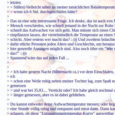
> letzten
> > Stillen) vielleicht näher an meiner tatsächlichen Basaltemperatu
> > wenn ich 6 Std. durchgeschlafen hätte?
>
> Das ist eine sehr interessante Frage. Ich denke, das ist auch vo
> Mensch verschieden, wie schnell jemand in der Nacht zur Ruhe
> schnell das Aufwachen vor sich geht. Man müsste sich einen Ch
> einpflanzen lassen, der viertelstündlich die Temperatur an einen 
> schickt. Aber erstens wer macht das? :-))) Und zweitens bräucht
> dafür etliche Personen jeden Alters und Geschlechts, um herausz
> hier generelle Aussagen möglich sind. Also noch öfter ein "Wer
> das?" :-)))
> Spannend wäre das auf jeden Fall ...
>
>
> > Ich habe gestern Nacht (Mitternacht ca.) vor dem Einschlafen, 
> ich
> > schon eine Weile ruhig neben meiner Tochter lag, zum Spaß 
> gemessen
> > und war bei 35,83.... Verrückt oder? Ich habe gleich nochmal
> > länger gemessen, aber es ist dabei geblieben.
>
> Du kannst entweder deine Aufwachtemperatur messen; oder liegs
> eine Stunde völlig ruhig und entspannt und misst dann. Dann ka
> schauen, ob diese "Entspannungstemperatur-Kurve" auswertbar i