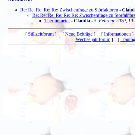
Re: Re: Re: Re: Re: Zwischenfrage zu Störfaktoren
-
Claud
Re: Re: Re: Re: Re: Re: Zwischenfrage zu Störfaktor
Thermometer
-
Claudia
-
5. Februar 2020, 19
[
Stillzeitforum
] [
Neue Beiträge
] [
Informationen
]
Wechseljahrforum
] [
Traumg