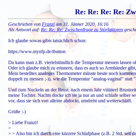
Re: Re: Re: Re: Zw
Geschrieben von
Franzi
am 31. Jänner 2020, 16:16
Als Antwort auf:
Re: Re: Re: Zwischenfrage zu Störfaktoren
geschr
Ich glaube sowas gibts tatsächlich schon:
https://www.mynfp.de/ibutton
Da kann man z.B. viertelstündlich die Temperatur messen lassen 
Oder ich glaube mich zu erinnern, dass es auch so Armbänder gibt
Mein bestelltes analoges Thermometer müsste heute noch kommen, d
doppelt zu messen ;-)), wie die Temperatur "analog-vaginal" statt "d
Und zum Nuckeln an der Brust: nach einem Jahr viiiiiieel Brustze
meine Tochter. Nachts docke ich sie ja nur an und schlafe selber w
vor, dass sie sich von alleine abdockt, umdreht und weiterschläft.
Grüße :-)
> Liebe Franzi!
>
> > Also bin ich durch eine kürzere Schlafphase (z.B. 2 Std. seit 