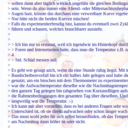
> sollten dann aber täglich wirklich ungefähr die gleichen Beding
> sein. Wenn du also immer eine Abend- oder Mitternachtsruhepha
> Augen hast, könnte das durchaus eine verwertbare Kurve ergebe
> Nur bitte nicht die beiden Kurven mischen!
> Falls du experimentierfreudig bist, kannst du eventuell zwei Zykl
> führen und schauen, welches brauchbarer aussieht.
>
>
> > Ich bin nur so erstaunt, weil ich irgendwie im Hinterkopf durc
> > Foren und Internetseiten hatte, dass man die Temperatur z.B. 
> 4
> > Std. Schlaf messen soll
>
> Es geht wie gesagt auch, wenn du eine Stunde ruhig liegst. Mit
> Bandscheibenvorfall bin ich ein halbes Jahr gelegen und habe di
> genutzt, um ein bisschen mit dem Thermometer zu experimentier
> war die Aufwachtemperatur dieselbe wie die Nachmittagstempera
> den ganzen Tag gelegen bin (abgesehen von Kurzausflügen auf
> die Rahmenbedingungen den gesamten Tag über dieselben. Und
> langweilig war die Temperatur. :-)
> Ich kann mir aber vorstellen, dass es bei anderen Frauen sehr wo
> Unterschied ist, ob sie direkt aufwachen oder schon länger wach 
> Das muss wohl jeder für sich selbst herausfinden, ob das Tempe
> am Nachmittag dann höher ist oder nicht.
>