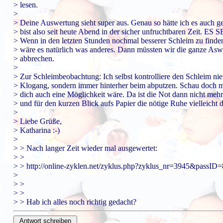
> lesen.
>
> Deine Auswertung sieht super aus. Genau so hätte ich es auch 
> bist also seit heute Abend in der sicher unfruchtbaren Zeit. ES
> Wenn in den letzten Stunden nochmal besserer Schleim zu finde
> wäre es natürlich was anderes. Dann müssten wir die ganze Asw
> abbrechen.
>
> Zur Schleimbeobachtung: Ich selbst kontrolliere den Schleim 
> Klogang, sondern immer hinterher beim abputzen. Schau doch ma
> dich auch eine Möglichkeit wäre. Da ist die Not dann nicht mehr
> und für den kurzen Blick aufs Papier die nötige Ruhe vielleicht d
>
> Liebe Grüße,
> Katharina :-)
>
> > Nach langer Zeit wieder mal ausgewertet:
> >
> > http://online-zyklen.net/zyklus.php?zyklus_nr=3945&passI
>
> >
> >
> > Hab ich alles noch richtig gedacht?