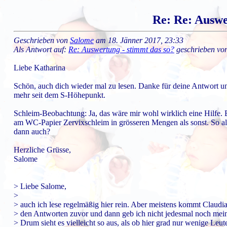
Re: Re: Auswe
Geschrieben von
Salome
am 18. Jänner 2017, 23:33
Als Antwort auf:
Re: Auswertung - stimmt das so?
geschrieben vo
Liebe Katharina
Schön, auch dich wieder mal zu lesen. Danke für deine Antwort un
mehr seit dem S-Höhepunkt.
Schleim-Beobachtung: Ja, das wäre mir wohl wirklich eine Hilfe. E
am WC-Papier Zervixschleim in grösseren Mengen als sonst. So al
dann auch?
Herzliche Grüsse,
Salome
> Liebe Salome,
>
> auch ich lese regelmäßig hier rein. Aber meistens kommt Claudia
> den Antworten zuvor und dann geb ich nicht jedesmal noch mei
> Drum sieht es vielleicht so aus, als ob hier grad nur wenige Leut