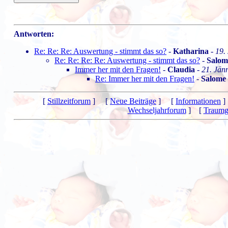
Antworten:
Re: Re: Re: Auswertung - stimmt das so?
-
Katharina
-
19.
Re: Re: Re: Re: Auswertung - stimmt das so?
-
Salom
Immer her mit den Fragen!
-
Claudia
-
21. Jän
Re: Immer her mit den Fragen!
-
Salome
[
Stillzeitforum
] [
Neue Beiträge
] [
Informationen
]
Wechseljahrforum
] [
Traumg