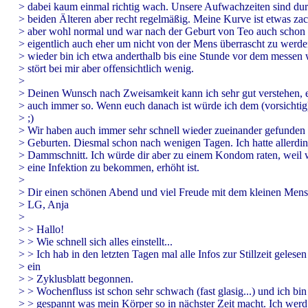
> dabei kaum einmal richtig wach. Unsere Aufwachzeiten sind dur
> beiden Älteren aber recht regelmäßig. Meine Kurve ist etwas zack
> aber wohl normal und war nach der Geburt von Teo auch schon 
> eigentlich auch eher um nicht von der Mens überrascht zu werd
> wieder bin ich etwa anderthalb bis eine Stunde vor dem messen 
> stört bei mir aber offensichtlich wenig.
>
> Deinen Wunsch nach Zweisamkeit kann ich sehr gut verstehen, e
> auch immer so. Wenn euch danach ist würde ich dem (vorsichtig
> ;)
> Wir haben auch immer sehr schnell wieder zueinander gefunden
> Geburten. Diesmal schon nach wenigen Tagen. Ich hatte allerdi
> Dammschnitt. Ich würde dir aber zu einem Kondom raten, weil 
> eine Infektion zu bekommen, erhöht ist.
>
> Dir einen schönen Abend und viel Freude mit dem kleinen Mens
> LG, Anja
>
> > Hallo!
> > Wie schnell sich alles einstellt...
> > Ich hab in den letzten Tagen mal alle Infos zur Stillzeit gelese
> ein
> > Zyklusblatt begonnen.
> > Wochenfluss ist schon sehr schwach (fast glasig...) und ich bin
> > gespannt was mein Körper so in nächster Zeit macht. Ich werd