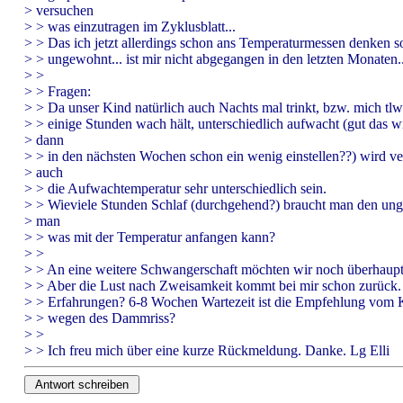
> versuchen
> > was einzutragen im Zyklusblatt...
> > Das ich jetzt allerdings schon ans Temperaturmessen denken sol
> > ungewohnt... ist mir nicht abgegangen in den letzten Monaten..
> >
> > Fragen:
> > Da unser Kind natürlich auch Nachts mal trinkt, bzw. mich tlw
> > einige Stunden wach hält, unterschiedlich aufwacht (gut das w
> dann
> > in den nächsten Wochen schon ein wenig einstellen??) wird ve
> auch
> > die Aufwachtemperatur sehr unterschiedlich sein.
> > Wieviele Stunden Schlaf (durchgehend?) braucht man den ung
> man
> > was mit der Temperatur anfangen kann?
> >
> > An eine weitere Schwangerschaft möchten wir noch überhaupt
> > Aber die Lust nach Zweisamkeit kommt bei mir schon zurück.
> > Erfahrungen? 6-8 Wochen Wartezeit ist die Empfehlung vom K
> > wegen des Dammriss?
> >
> > Ich freu mich über eine kurze Rückmeldung. Danke. Lg Elli