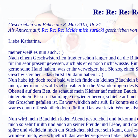
Re: Re: Re: R
Geschrieben von Felice am 8. Mai 2015, 18:24
Als Antwort auf:
Re: Re: Re: Melde mich zurück!
geschrieben von
Liebe Katharina,
meiner weiß es nun auch. :-)
Nach einem Geschwisterchen fragt er schon länger und da die Bitte u
für ihn sehr präsent gewesen, auch als er es noch nicht wusste. E
gerne seine Hand halten, was er ihr verweigert hat. Sie zog einen 
Geschwisterchen - das darfst Du dann haben!' :-)
Nun habe ich doch recht bald wie ich finde ein kleines Bäuchlein 
mich, aber man ist wohl viel sensibler für die Veränderungen des 
Oberteil auf dem Bett, da schaute mein Kleiner auf meinen Bauch, 
hinter einem Kissen. Dann lugte er wieder hervor, schielte auf mei
der Groschen gefallen ist. Es war wirklich sehr süß. Er konnte es 
war es dann offensichtlich doch für ihn. Das war letzte Woche, als
Nun wird mein Bäuchlein jeden Abend gestreichelt und bekommt ein
mich so sehr für ihn und auch an seiner Freude und Liebe, und doch
spüre und vielleicht noch ein Stückchen sicherer sein kann, dass es
wundere mich, wie schnell ich das wieder vergessen habe. Jetzt ha