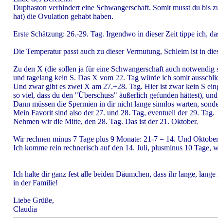
Duphaston verhindert eine Schwangerschaft. Somit musst du bis z
hat) die Ovulation gehabt haben.
Erste Schätzung: 26.-29. Tag. Irgendwo in dieser Zeit tippe ich, da
Die Temperatur passt auch zu dieser Vermutung, Schleim ist in di
Zu den X (die sollen ja für eine Schwangerschaft auch notwendig se
und tagelang kein S. Das X vom 22. Tag würde ich somit ausschließe
Und zwar gibt es zwei X am 27.+28. Tag. Hier ist zwar kein S eing
so viel, dass du den "Überschuss" äußerlich gefunden hättest), und 
Dann müssen die Spermien in dir nicht lange sinnlos warten, sonder
Mein Favorit sind also der 27. und 28. Tag, eventuell der 29. Tag.
Nehmen wir die Mitte, den 28. Tag. Das ist der 21. Oktober.
Wir rechnen minus 7 Tage plus 9 Monate: 21-7 = 14. Und Oktober
Ich komme rein rechnerisch auf den 14. Juli, plusminus 10 Tage, w
Ich halte dir ganz fest alle beiden Däumchen, dass ihr lange, la
in der Familie!
Liebe Grüße,
Claudia