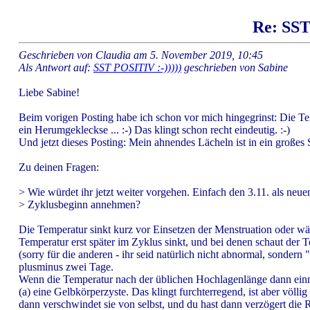
Re: SST
Geschrieben von Claudia am 5. November 2019, 10:45
Als Antwort auf:
SST POSITIV :-)))))
geschrieben von Sabine
Liebe Sabine!
Beim vorigen Posting habe ich schon vor mich hingegrinst: Die Te
ein Herumgekleckse ... :-) Das klingt schon recht eindeutig. :-)
Und jetzt dieses Posting: Mein ahnendes Lächeln ist in ein großes 
Zu deinen Fragen:
> Wie würdet ihr jetzt weiter vorgehen. Einfach den 3.11. als neue
> Zyklusbeginn annehmen?
Die Temperatur sinkt kurz vor Einsetzen der Menstruation oder wä
Temperatur erst später im Zyklus sinkt, und bei denen schaut der 
(sorry für die anderen - ihr seid natürlich nicht abnormal, sondern
plusminus zwei Tage.
Wenn die Temperatur nach der üblichen Hochlagenlänge dann ei
(a) eine Gelbkörperzyste. Das klingt furchterregend, ist aber völl
dann verschwindet sie von selbst, und du hast dann verzögert die