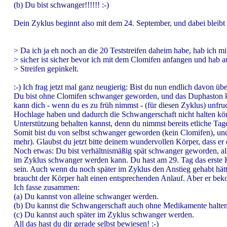
(b) Du bist schwanger!!!!!! :-)
Dein Zyklus beginnt also mit dem 24. September, und dabei bleibt e
> Da ich ja eh noch an die 20 Teststreifen daheim habe, hab ich mi
> sicher ist sicher bevor ich mit dem Clomifen anfangen und hab a
> Streifen gepinkelt.
:-) Ich frag jetzt mal ganz neugierig: Bist du nun endlich davon 
Du bist ohne Clomifen schwanger geworden, und das Duphaston k
kann dich - wenn du es zu früh nimmst - (für diesen Zyklus) unfruc
Hochlage haben und dadurch die Schwangerschaft nicht halten kön
Unterstützung behalten kannst, denn du nimmst bereits etliche Tage
Somit bist du von selbst schwanger geworden (kein Clomifen), und
mehr). Glaubst du jetzt bitte deinem wundervollen Körper, dass er 
Noch etwas: Du bist verhältnismäßig spät schwanger geworden, als
im Zyklus schwanger werden kann. Du hast am 29. Tag das erste K
sein. Auch wenn du noch später im Zyklus den Anstieg gehabt hä
braucht der Körper halt einen entsprechenden Anlauf. Aber er bek
Ich fasse zusammen:
(a) Du kannst von alleine schwanger werden.
(b) Du kannst die Schwangerschaft auch ohne Medikamente halten 
(c) Du kannst auch später im Zyklus schwanger werden.
All das hast du dir gerade selbst bewiesen! :-)