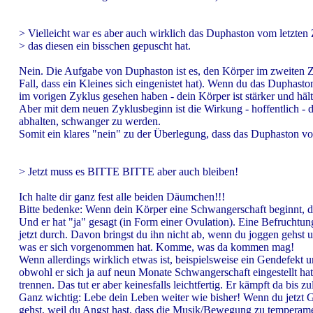
> Vielleicht war es aber auch wirklich das Duphaston vom letzten 
> das diesen ein bisschen gepuscht hat.
Nein. Die Aufgabe von Duphaston ist es, den Körper im zweiten Zyk
Fall, dass ein Kleines sich eingenistet hat). Wenn du das Duphasto
im vorigen Zyklus gesehen haben - dein Körper ist stärker und hält
Aber mit dem neuen Zyklusbeginn ist die Wirkung - hoffentlich -
abhalten, schwanger zu werden.
Somit ein klares "nein" zu der Überlegung, dass das Duphaston vom
> Jetzt muss es BITTE BITTE aber auch bleiben!
Ich halte dir ganz fest alle beiden Däumchen!!!
Bitte bedenke: Wenn dein Körper eine Schwangerschaft beginnt, dann
Und er hat "ja" gesagt (in Form einer Ovulation). Eine Befruchtun
jetzt durch. Davon bringst du ihn nicht ab, wenn du joggen gehst
was er sich vorgenommen hat. Komme, was da kommen mag!
Wenn allerdings wirklich etwas ist, beispielsweise ein Gendefekt u
obwohl er sich ja auf neun Monate Schwangerschaft eingestellt hat
trennen. Das tut er aber keinesfalls leichtfertig. Er kämpft da bis zu
Ganz wichtig: Lebe dein Leben weiter wie bisher! Wenn du jetzt G
gehst, weil du Angst hast, dass die Musik/Bewegung zu temperamen