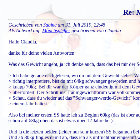
Re: 
Geschrieben von
Sabine
am 31. Juli 2019, 22:45
Als Antwort auf:
Mönchspfeffer
geschrieben von Claudia
Hallo Claudia,
danke für deine vielen Antworten.
Was das Gewicht angeht, ja ich denke auch, dass das bei mir der 
> Ich habe gerade nachgelesen, wo du mit dem Gewicht stehst. We
> richtig interpretiere, bist du mit 64kg schwanger geworden und ha
> knapp 70kg. Bei dir war der Körper ganz eindeutig mit dem Ge
> überfordert. Der Schritt ins Traumgewichtforum war vollkommen
> Schau, dass du wieder auf das "Schwanger-werde-Gewicht" kom
> einem Jahr hattest.
Also bei meiner ersten SS hatte ich zu Beginn 60kg (das ist aber
schon auf 68kg oben das ist etwas über 12 Jahre her).
Und ja die letzten beiden (leider nur sehr kurzen) SS begannen be
Und ab 80kg fing es damit an, dass ich als unfruchtbar eingestuf