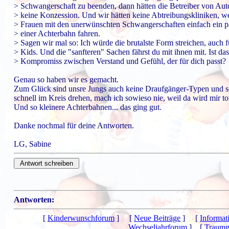
> Schwangerschaft zu beenden, dann hätten die Betreiber von A
> keine Konzession. Und wir hätten keine Abtreibungskliniken, we
> Frauen mit den unerwünschten Schwangerschaften einfach ein 
> einer Achterbahn fahren.
> Sagen wir mal so: Ich würde die brutalste Form streichen, auch f
> Kids. Und die "sanfteren" Sachen fährst du mit ihnen mit. Ist das
> Kompromiss zwischen Verstand und Gefühl, der für dich passt?
Genau so haben wir es gemacht.
Zum Glück sind unsre Jungs auch keine Draufgänger-Typen und so 
schnell im Kreis drehen, mach ich sowieso nie, weil da wird mir to
Und so kleinere Achterbahnen... das ging gut.
Danke nochmal für deine Antworten.
LG, Sabine
Antworten:
[
Kinderwunschforum
] [
Neue Beiträge
] [
Informat
Wechseljahrforum
] [
Traumg