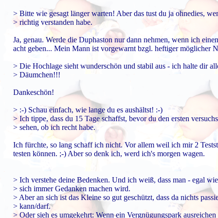
> Bitte wie gesagt länger warten! Aber das tust du ja ohnedies, we
> richtig verstanden habe.
Ja, genau. Werde die Duphaston nur dann nehmen, wenn ich einen 
acht geben... Mein Mann ist vorgewarnt bzgl. heftiger möglicher
> Die Hochlage sieht wunderschön und stabil aus - ich halte dir al
> Däumchen!!!
Dankeschön!
> :-) Schau einfach, wie lange du es aushältst! :-)
> Ich tippe, dass du 15 Tage schaffst, bevor du den ersten versuchs
> sehen, ob ich recht habe.
Ich fürchte, so lang schaff ich nicht. Vor allem weil ich mir 2 Tes
testen können. ;-) Aber so denk ich, werd ich's morgen wagen.
> Ich verstehe deine Bedenken. Und ich weiß, dass man - egal wie'
> sich immer Gedanken machen wird.
> Aber an sich ist das Kleine so gut geschützt, dass da nichts passi
> kann/darf.
> Oder sieh es umgekehrt: Wenn ein Vergnügungspark ausreichen 